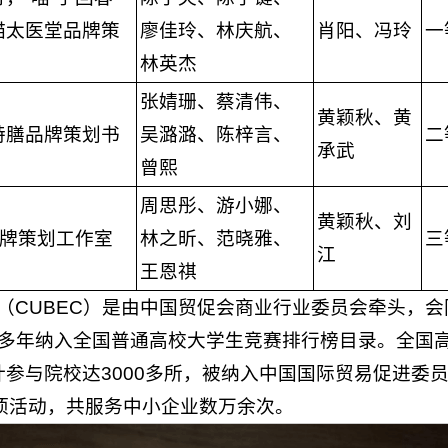
喵太医堂品牌策
廖佳玲、林庆航、
肖阳、冯玲
一
林英杰
张婧珊、蔡清伟、
黄颖秋、黄
特膳品牌策划书
吴潞潞、陈梓言、
二
承武
曾熙
周思彤、游小娜、
黄颖秋、刘
品牌策划工作室
林之昕、范晓雅、
三
江
王恩祺
（CUBEC）是由中国贸促会商业行业委员会牵头，
多年纳⼊全国普通高校大学生竞赛排行榜目录。全国
累计参与院校达3000多所，被纳入中国国际贸易促进
专项活动，共服务中小企业数万余次。