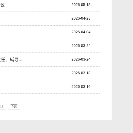
会议
2026-05-15
2026-04-23
2026-04-04
2026-03-24
、辅导...
2026-03-24
2026-03-18
2026-03-16
11
下页