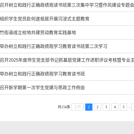
召开树立和践行正确政绩观读书班第三次集中学习暨作风建设专题
组织学生党员赴何遂祖居开展沉浸式主题教育
竹街道成立校地共建劳动教育实践基地
举办树立和践行正确政绩观学习教育读书班第二次学习
召开2025年度师生党支部书记抓基层党建工作述职评议考核暨专业主任
举办树立和践行正确政绩观学习教育读书班
召开新学期第一次学生党建与思政工作例会
...
共154条
上页
1
2
3
4
5