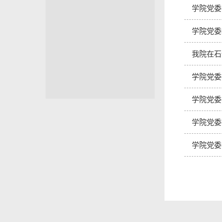
学院党委
学院党委
我院在石
学院党委
学院党委
学院党委
学院党委