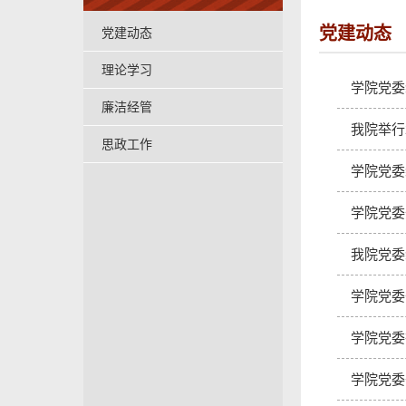
党建动态
党建动态
理论学习
学院党委
廉洁经管
我院举行
思政工作
学院党委
学院党委
我院党委
学院党委
学院党委
学院党委