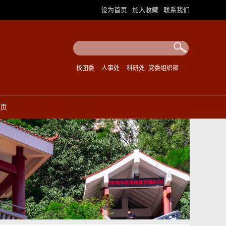
设为首页
加入收藏
联系我们
|
|
校团委
人事处
科研处
党委组织部
页